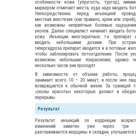
особенности кожи (упругость, тургор), мими
маркером отмечает места, куда надо вводить бот
Непосредственно перед инъекцией провод
местная анестезия (как правило, крем или спрей),
как возможны неприятные болевые ощущени
уколов. Далее специалист начинает вводить бото
кожу. Инъекции многократные, т.к. препарат 
вводить небольшими дозами. При устран
гипергидроза препарат вводится и в потовые жел
чтобы заблокировать потоотделение. После ук
возможны небольшие покраснения, однако ч
несколько часов они проходят.
В зависимости от объема работы, проце
занимает всего 10 – 20 минут, и после нее пац
возвращается к обычной жизни. За границей т
«уколы красоты» некоторые делают в обеде
перерывы.
Результат
Результат инъекций по коррекции возрас
изменений заметен уже через три д
разглаживаются морщины и складки, улучшается 