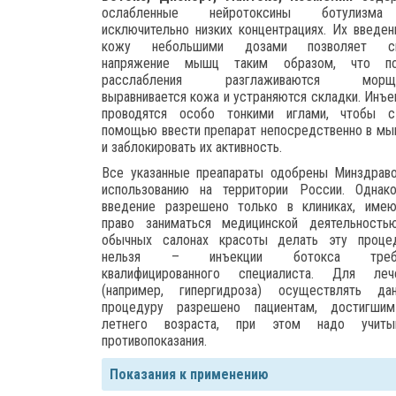
ослабленные нейротоксины ботулизм
исключительно низких концентрациях. Их введен
кожу небольшими дозами позволяет сн
напряжение мышц таким образом, что по
расслабления разглаживаются морщи
выравнивается кожа и устраняются складки. Инъе
проводятся особо тонкими иглами, чтобы 
помощью ввести препарат непосредственно в м
и заблокировать их активность.
Все указанные преапараты одобрены Минздрав
использованию на территории России. Однак
введение разрешено только в клиниках, име
право заниматься медицинской деятельность
обычных салонах красоты делать эту проце
нельзя – инъекции ботокса треб
квалифицированного специалиста. Для леч
(например, гипергидроза) осуществлять да
процедуру разрешено пациентам, достигши
летнего возраста, при этом надо учиты
противопоказания.
Показания к применению