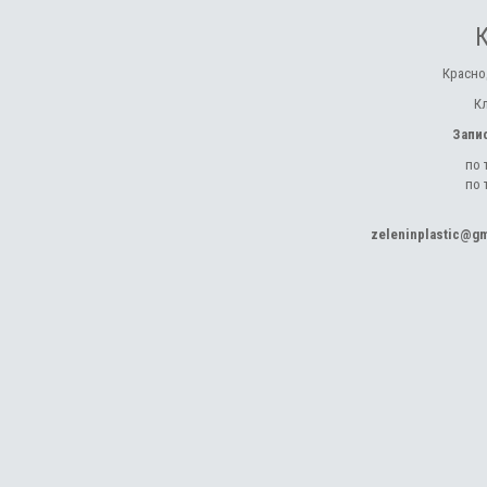
Красно
К
Запи
по 
по 
zeleninplastic@g