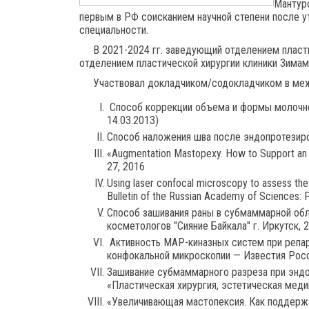
Мантур
первым в РФ соисканием научной степени после у
специальности.
В 2021-2024 гг. заведующий отделением пласти
отделением пластической хирургии клиники Зимам
Участвовал докладчиком/содокладчиком в межд
Способ коррекции объема и формы молочно
14.03.2013)
Способ наложения шва после эндопротезиро
«Augmentation Mastopexy. How to Support an 
27, 2016
Using laser confocal microscopy to assess the
Bulletin of the Russian Academy of Sciences: 
Способ зашивания раны в субмаммарной обл
косметологов "Сияние Байкала" г. Иркутск, 2
Активность МАР-киназных систем при репар
конфокальной микроскопии — Известия Росси
Зашивание субмаммарного разреза при эндо
«Пластическая хирургия, эстетическая медиц
«Увеличивающая мастопексия. Как поддерж