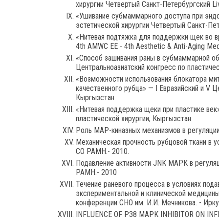
хирургии Четвертый Санкт-Петербургский Li
«Ушивание субмаммарного доступа при энд
эстетической хирургии Четвертый Санкт-Пет
«Нитевая подтяжка для поддержки щек во 
4th AMWC EE - 4th Aesthetic & Anti-Aging Me
«Способ зашивания раны в субмаммарной обл
Центральноазиатский конгресс по пластичес
«Возможности использования блокатора мит
качественного рубца» — I Евразийский и V Ц
Кыргызстан
«Нитевая поддержка щеки при пластике век»
пластической хирургии, Кыргызстан
Роль MAP-киназных механизмов в регуляции 
Механическая прочность рубцовой ткани в 
СО РАМН.- 2010.
Подавление активности JNK MAPK в регуляц
РАМН.- 2010
Течение раневого процесса в условиях под
экспериментальной и клинической медицины:
конференции СНО им. И.И. Мечникова. - Ирку
INFLUENCE OF P38 MAPK INHIBITOR ON IN