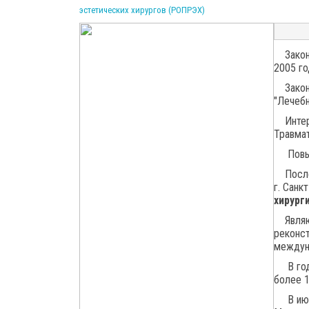
эстетических хирургов (РОПРЭХ)
Закончи
2005 го
Закончи
"Лечебн
Интерн
Травмат
Повыше
Послев
г. Сан
хирург
Являюс
реконст
междун
В год 
более 1
В июне