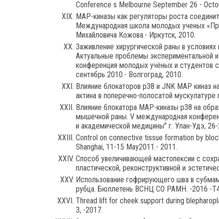
Conference s Melbourne September 26 - Octob
MAP-киназы как регуляторы роста соедини
Международная школа молодых ученых «Пр
Михайловича Кожова.- Иркутск, 2010.
Заживление хирургической раны в условиях 
Актуальные проблемы экспериментальной и 
конференция молодых учёных и студентов 
сентябрь 2010.- Волгоград, 2010.
Влияние блокаторов p38 и JNK МАР киназ н
актина в поперечно-полосатой мускулатуре 
Влияние блокатора МАР-киназы р38 на обра
мышечной раны. V международная конферен
и академической медицины" г. Улан-Удэ, 26-
Control on connective tissue formation by bl
Shanghai, 11-15 May2011.- 2011.
Способ увеличивающей мастопексии с сохр
пластической, реконструктивной и эстетичес
Использование гофрирующего шва в субмам
рубца. Бюллетень ВСНЦ СО РАМН. -2016 -Т4
Thread lift for cheek support during blephar
3, -2017.