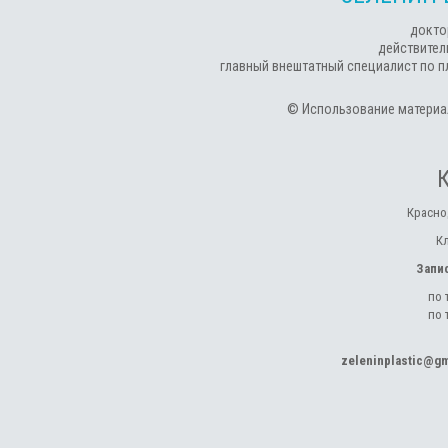
докто
действител
главный внештатный специалист по п
© Использование материал
Красно
К
Запи
по 
по 
zeleninplastic@g