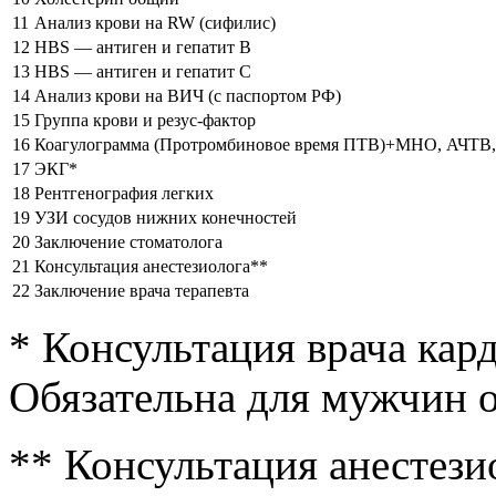
11
Анализ крови на RW (сифилис)
12
HBS — антиген и гепатит В
13
HBS — антиген и гепатит С
14
Анализ крови на ВИЧ (с паспортом РФ)
15
Группа крови и резус-фактор
16
Коагулограмма (Протромбиновое время ПТВ)+МНО, АЧТВ, 
17
ЭКГ*
18
Рентгенография легких
19
УЗИ сосудов нижних конечностей
20
Заключение стоматолога
21
Консультация анестезиолога**
22
Заключение врача терапевта
* Консультация врача кар
Обязательна для мужчин от
** Консультация анестези