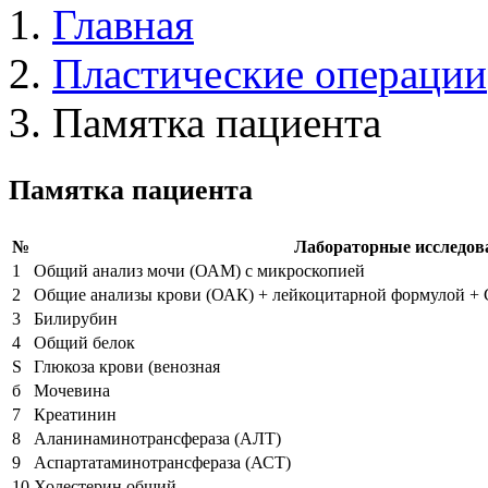
Главная
Пластические операции
Памятка пациента
Памятка пациента
№
Лабораторные исследов
1
Общий анализ мочи (ОАМ) с микроскопией
2
Общие анализы крови (ОАК) + лейкоцитарной формулой +
3
Билирубин
4
Общий белок
S
Глюкоза крови (венозная
б
Мочевина
7
Креатинин
8
Аланинаминотрансфераза (АЛТ)
9
Аспартатаминотрансфераза (АСТ)
10
Холестерин общий