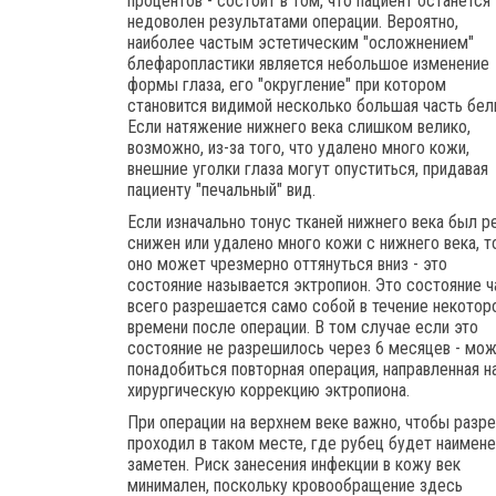
процентов - состоит в том, что пациент останется
недоволен результатами операции. Вероятно,
наиболее частым эстетическим "осложнением"
блефаропластики является небольшое изменение
формы глаза, его "округление" при котором
становится видимой несколько большая часть бел
Если натяжение нижнего века слишком велико,
возможно, из-за того, что удалено много кожи,
внешние уголки глаза могут опуститься, придавая
пациенту "печальный" вид.
Если изначально тонус тканей нижнего века был р
снижен или удалено много кожи с нижнего века, т
оно может чрезмерно оттянуться вниз - это
состояние называется эктропион. Это состояние 
всего разрешается само собой в течение некотор
времени после операции. В том случае если это
состояние не разрешилось через 6 месяцев - мо
понадобиться повторная операция, направленная н
хирургическую коррекцию эктропиона.
При операции на верхнем веке важно, чтобы разре
проходил в таком месте, где рубец будет наимен
заметен. Риск занесения инфекции в кожу век
минимален, поскольку кровообращение здесь