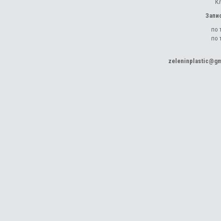
К
Запи
по 
по 
zeleninplastic@g